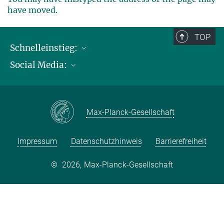
have moved.
TOP
Schnelleinstieg:
Social Media:
Publikationen
Max-Planck-Gesellschaft
Facebook
Kontakt und Anfahrtsbeschreibung
Instagram
Max-Planck-Gesellschaft
LinkedIN
Youtube
Impressum
Datenschutzhinweis
Barrierefreiheit
©
2026, Max-Planck-Gesellschaft